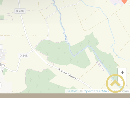
+
−
Leaflet
|
©
OpenStreetMap
contributors