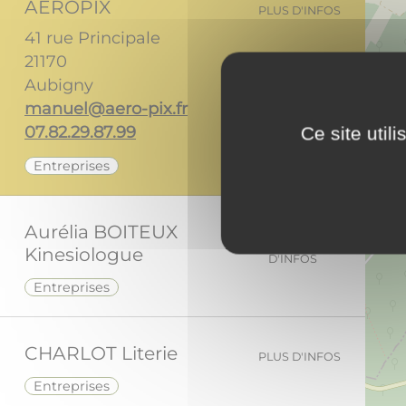
AEROPIX
PLUS D'INFOS
41 rue Principale
21170
Aubigny
rf.xip-orea@leunam
99.78.92.28.70
Ce site util
Entreprises
Aurélia BOITEUX
PLUS
Kinesiologue
D'INFOS
Entreprises
CHARLOT Literie
PLUS D'INFOS
Entreprises